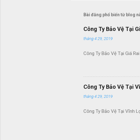
n
g
Bài đăng phổ biến từ blog n
n
h
ậ
Công Ty Bảo Vệ Tại Gi
n
x
tháng 4 29, 2019
é
t
Công Ty Bảo Vệ Tại Giá Rai
Công Ty Bảo Vệ Tại Vĩ
tháng 4 29, 2019
Công Ty Bảo Vệ Tại Vĩnh L