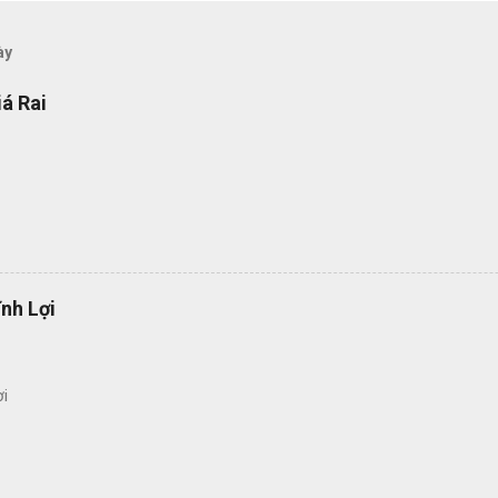
ày
á Rai
nh Lợi
ợi