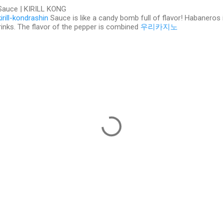
Sauce | KIRILL KONG
kirill-kondrashin
Sauce is like a candy bomb full of flavor! Habaneros 
inks. The flavor of the pepper is combined
우리카지노