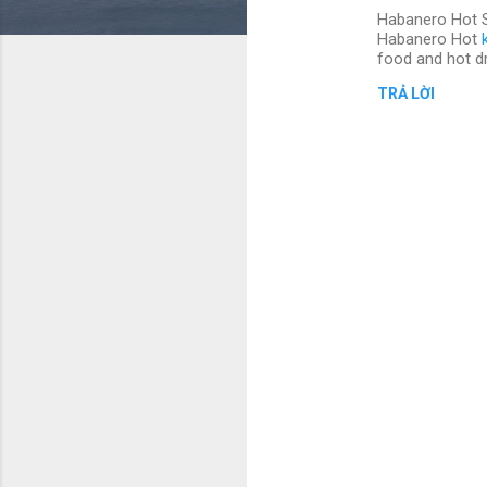
Habanero Hot 
h
Habanero Hot
ậ
food and hot dr
n
TRẢ LỜI
x
é
t
Đ
ă